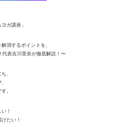
るヨガ講座」
を解消するポイントを、
オ代表吉川里奈が徹底解説！〜
立ち、
び、
です。
しい！
届けたい！