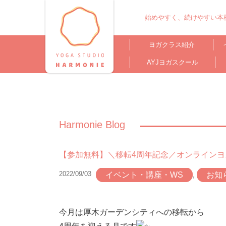
始めやすく、続けやすい本格
ヨガクラス紹介
AYJヨガスクール
Harmonie Blog
【参加無料】＼移転4周年記念／オンラインヨ
2022/09/03
イベント・講座・WS
,
お知
今月は厚木ガーデンシティへの移転から