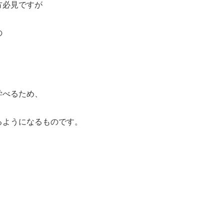
方必見ですが
、
の
学べるため、
るようになるものです。