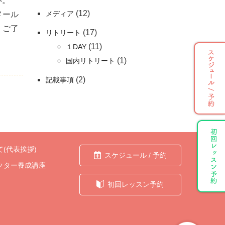
い。
(12)
メディア
メール
、ご了
(17)
リトリート
(11)
１DAY
(1)
国内リトリート
(2)
記載事項
(代表挨拶)
スケジュール / 予約
クター養成講座
初回レッスン予約