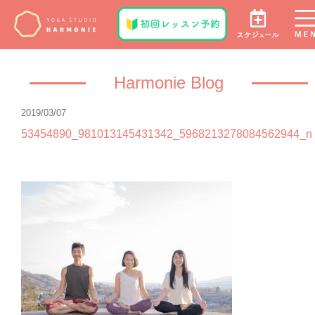
Harmonie Blog
2019/03/07
53454890_981013145431342_5968213278084562944_n