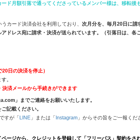
カード月額引落で通ってくださっているメンバー様は、移転後
というカード決済会社を利用しており、
次月分を、毎月20日に請
ルアドレス宛に請求・決済が送られています。（引落日は、各
で20日の決済を停止）
ます。
・決済メールから手続きができます
-yoga.com」までご連絡をお願いいたします。
をご記載ください。
ですが「
LINE
」または「
Instagram
」からその旨をご一報くだ
イページから、クレジットを登録して「フリーパス」契約をさ