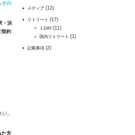
もその
(12)
メディア
(17)
リトリート
求・決
(11)
１DAY
ご契約
(1)
国内リトリート
(2)
記載事項
さい。
れた方