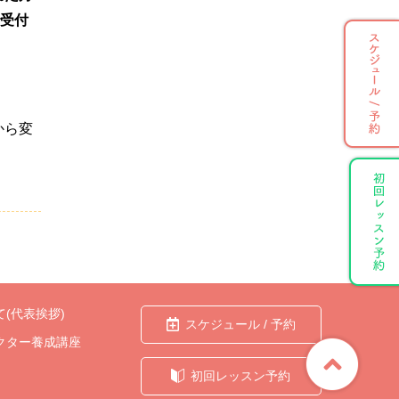
で受付
。
から変
(代表挨拶)
スケジュール / 予約
クター養成講座
初回レッスン予約