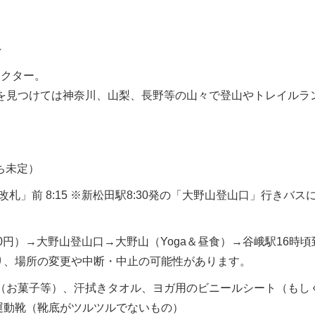
～
ラクター。
間を見つけては神奈川、山梨、長野等の山々で登山やトレイルラ
ち未定）
札」前 8:15 ※新松田駅8:30発の「大野山登山口」行きバス
0円）→大野山登山口→大野山（Yoga＆昼食）→谷峨駅16時頃
により、場所の変更や中断・中止の可能性があります。
食（お菓子等）、汗拭きタオル、ヨガ用のビニールシート（もし
運動靴（靴底がツルツルでないもの）