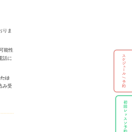
おりま
可能性
電話に
または
込み受