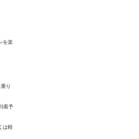
ンを楽
に乗り
到着予
くは軽