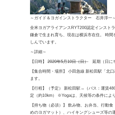
～ガイド＆ヨガインストラクター 石井淳一
全米ヨガアライアンスRYT200認定インスト
鎌倉で生まれ育ち、現在は横浜市在住。 時
しんでいます。
～詳細～
【日時】
2020年5月10日（日）
延期（日に
【集合時間・場所】 小田急線 新松田駅「北口改
ます。
【行程】（予定） 新松田駅→（バス：運賃48
定（約10km） ※Yogaは、天候等の条件
【持ち物（必須）】 飲み物、お弁当、行動
めのヨガマット）、ハイキングシューズ等の