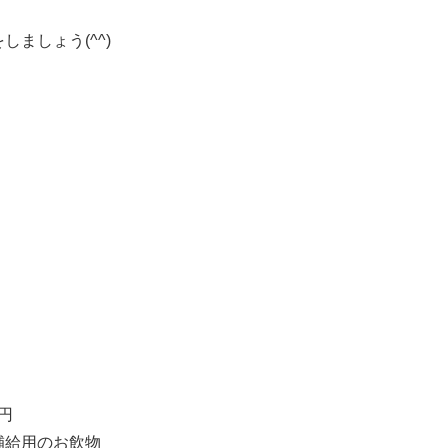
ましょう(^^)
。
円
補給用のお飲物