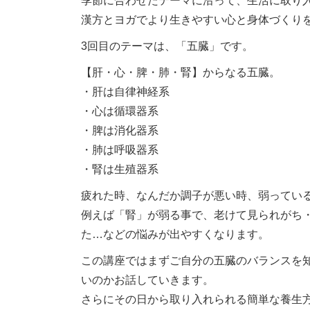
季節に合わせたテーマに沿って、生活に取り
漢方とヨガでより生きやすい心と身体づくりを
3回目のテーマは、
「五臓」です。
【肝・心・脾・肺・腎】からなる五臓。
・肝は自律神経系
・心は循環器系
・脾は消化器系
・肺は呼吸器系
・腎は生殖器系
疲れた時、なんだか調子が悪い時、弱っている
例えば「腎」が弱る事で、老けて見られがち
た…
などの悩みが出やすくなります。
この講座ではまずご自分の五臓のバランスを
いのかお話してい
きます。
さらにその日から取り入れられる簡単な養生