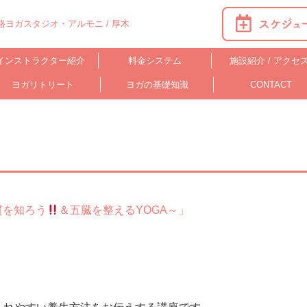
ヨガスタジオ・アルモニ / 厚木
インストラクター紹介
料金システム
施設紹介 / アクセ
ヨガリトリート
ヨガの基礎知識
CONTACT
質を知ろう
＆五臓を整えるYOGA～」