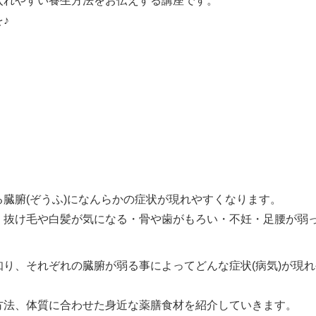
入れやすい養生方法をお伝えする講座です。
♪
臓腑(ぞうふ)にな
んらかの症状が現れやすくなります。
・抜け毛や白髪が気に
なる・骨や歯がもろい・不妊・足腰が弱
知り、それぞれの臓腑
が弱る事によってどんな症状(病気)が現
方法、体質に合わせた
身近な薬膳食材を紹介していきます。