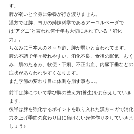
す。
脾が弱いと全身に栄養が行き渡りません。
漢方では脾、ヨガの姉妹科学であるアーユルベーダで
は”アグニ”と言われ何千年も大切にされている「消化
力」。
ちなみに日本人の８～９割、脾が弱いと言われてます。
脾の不調で年々疲れやすい、消化不良、食後の眠気、むく
み、肌のたるみ、軟便・下痢、不正出血、内臓下垂などの
症状があらわれやすくなります。
また季節の変わり目に体調を崩す事も…。
前半は脾について学び脾の整え方(養生)をお伝えしていき
ます。
後半は脾を強化するポイントを取り入れた漢方ヨガで消化
力を上げ季節の変わり目に負けない身体作りをしていきま
しょう♪