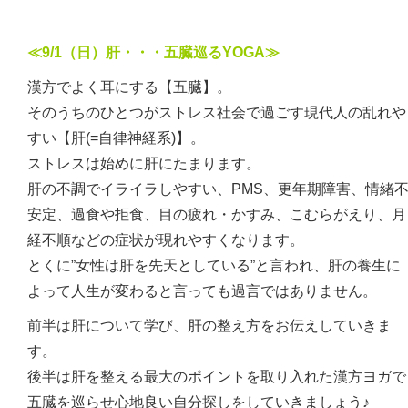
≪9/1（日）肝・・・五臓巡るYOGA≫
漢方でよく耳にする【五臓】。
そのうちのひとつがストレス社会で過ごす現代人の乱れや
すい【肝(=自律神経系)】。
ストレスは始めに肝にたまります。
肝の不調でイライラしやすい、PMS、更年期障害、情緒
安定、過食や拒食、目の疲れ・かすみ、こむらがえり、月
経不順などの症状が現れやすくなります。
とくに”女性は肝を先天としている”と言われ、肝の養生に
よって人生が変わると言っても過言ではありません。
前半は肝について学び、肝の整え方をお伝えしていきま
す。
後半は肝を整える最大のポイントを取り入れた漢方ヨガで
五臓を巡らせ心地良い自分探しをしていきましょう♪