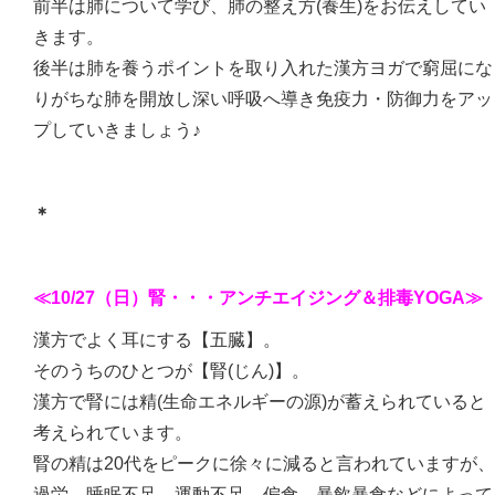
前半は肺について学び、肺の整え方(養生)をお伝えしてい
きます。
後半は肺を養うポイントを取り入れた漢方ヨガで窮屈にな
りがちな肺を開放し深い呼吸へ導き免疫力・防御力をアッ
プしていきましょう♪
＊
≪10/27（日）腎・・・アンチエイジング＆排毒YOGA≫
漢方でよく耳にする【五臓】。
そのうちのひとつが【腎(じん)】。
漢方で腎には精(生命エネルギーの源)が蓄えられていると
考えられています。
腎の精は20代をピークに徐々に減ると言われていますが、
過労、睡眠不足、運動不足、偏食、暴飲暴食などによって