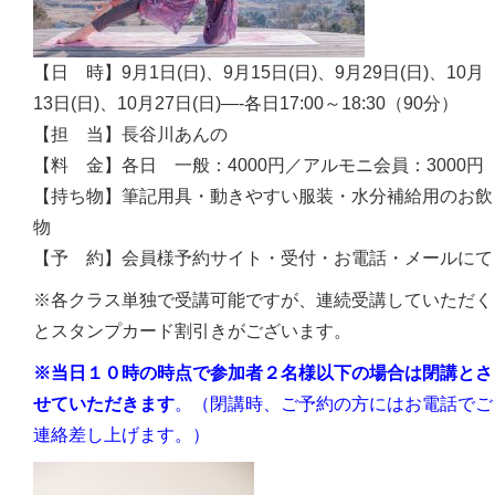
【日 時】9月1日(日)、9月15日(日)、9月29日(日)、10月
13日(日)、10月27日(日)—-各日17:00～18:30（90分）
【担 当】長谷川あんの
【料 金】各日 一般：4000円／アルモニ会員：3000円
【持ち物】筆記用具・動きやすい服装・水分補給用のお飲
物
【予 約】会員様予約サイト・受付・お電話・メールにて
※各クラス単独で受講可能ですが、連続受講していただく
とスタンプカード割引きがございます。
※当日１０時の時点で参加者２名様以下の場合は閉講とさ
せていただきます
。（閉講時、ご予約の方にはお電話でご
連絡差し上げます。）