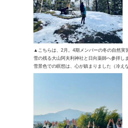
▲こちらは、2月。4期メンバーの冬の自然実
雪の残る大山阿夫利神社と日向薬師へ参拝し
雪景色での瞑想は、心が鎮まりました（冷え