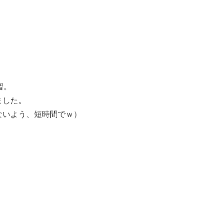
習。
ました。
ないよう、短時間でｗ）