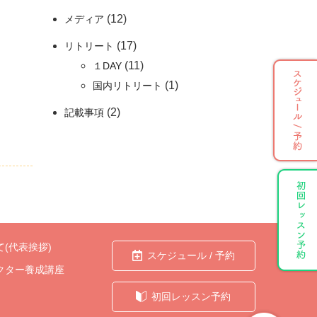
(12)
メディア
(17)
リトリート
(11)
１DAY
(1)
国内リトリート
(2)
記載事項
(代表挨拶)
スケジュール / 予約
クター養成講座
初回レッスン予約