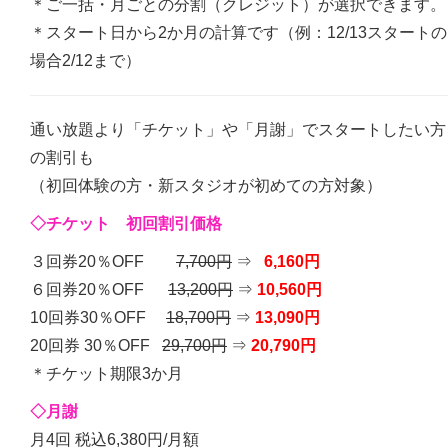
＊ご一括・月ごとの分割（クレジット）が選択できます。
＊スタート日から2か月の計算です（例：12/13スタートの
場合2/12まで）
通い放題より「チケット」や「月謝」でスタートしたい方
の割引も
（初回体験の方・新スタジオが初めての方対象）
◇チケット
初回割引価格
３回券20％OFF
7,700円
⇒
6,160円
６回券20％OFF
13,200円
⇒
10,560円
10回券30％OFF
18,700円
⇒
13,090円
20回券 30％OFF
29,700円
⇒
20,790円
＊チケット期限3か月
◇月謝
月4回 税込6,380円/月額