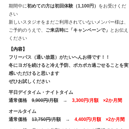
期間中に
初めての方は初回体験（1,100円）
をお受けくだ
さい
新しいスタジオをまだご利用されていないメンバー様は、
ご予約のうえで、
ご来店時に「キャンペーンで」
とお伝え
ください
【内容】
フリーパス（通い放題）がたいへんお得です！！
冬にヨガを続けると冷え予防、ポカポカ過ごせることを実
感いただけると思います
ぜひお試しください
平⽇デイタイム・ナイトタイム
通常価格
9,900円/月額
→
3,300
円/月額
×2か月間
オールタイム
通常価格
13,750円/月額
→
4,400円/月額 ×2か月間