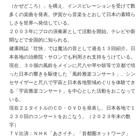
（かぜどころ）」を構え、インスピレーションを受けて数
多くの楽曲を発表。伊賀から音楽をとおして日本の素晴ら
しさを世界へ発信している。
２００３年にプロの演奏家として活動を開始。テレビや新
聞などで全国的に知られる。
健康雑誌「壮快」では魔法の音として過去１３回紹介。日
本各地の治療院・サロンでも利用され支持をうけている。
現在、３０個の風鈴をメインに尺八や琴や鼓等で京都で培
った日本の響きを駆使した「風鈴雅楽コンサート」、シン
セサイザーと尺八で宇宙と日本各地聖域めぐりを体験でき
る「宇宙雅楽コンサート」を中心とした活動をおこなって
いる。
現在２１タイトルのＣＤ・ＤＶＤを発表し、日本各地で１
２３０回のコンサートをおこなう。（２０２３年末の数
字）
ＴＶ出演：ＮＨＫ「あさイチ」「首都圏ネットワーク」