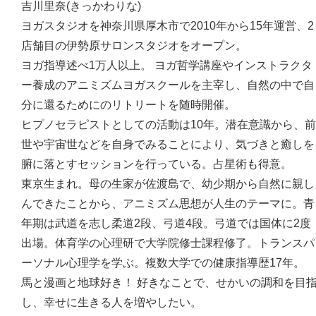
吉川里奈(きっかわりな)
ヨガスタジオを神奈川県厚木市で2010年から15年運営、2
店舗目の伊勢原サロンスタジオをオープン。
ヨガ指導述べ1万人以上。 ヨガ哲学講座やインストラクタ
ー養成のアニミズムヨガスクールを主宰し、自然の中で自
分に還るためにのリトリートを随時開催。
ヒプノセラピストとしての活動は10年。潜在意識から、前
世や宇宙世などを自身でみることにより、気づきと癒しを
腑に落とすセッションを行っている。占星術も得意。
東京生まれ。母の生家が佐渡島で、幼少期から自然に親し
んできたことから、アニミズム思想が人生のテーマに。青
年期は武道を志し柔道2段、弓道4段。弓道では国体に2度
出場。体育学の心理研で大学院修士課程修了。トランスパ
ーソナル心理学を学ぶ。複数大学での健康指導歴17年。
馬と漫画と地球好き！ 好きなことで、せかいの調和を目
し、幸せに生きる人を増やしたい。