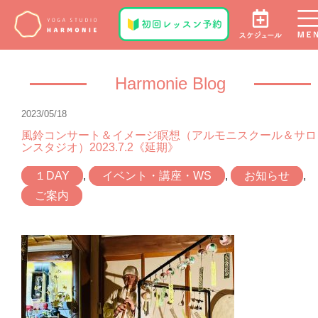
Harmonie Blog
2023/05/18
風鈴コンサート＆イメージ瞑想（アルモニスクール＆サロ
ンスタジオ）2023.7.2《延期》
１DAY
,
イベント・講座・WS
,
お知らせ
,
ご案内