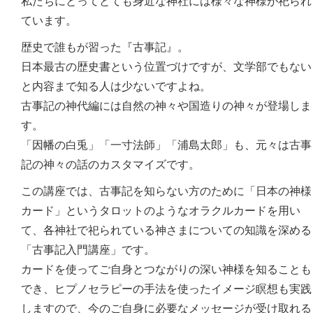
私たちにとってとても身近な神社には様々な神様が祀られ
ています。
歴史で誰もが習った『古事記』。
日本最古の歴史書という位置づけですが、文学部でもない
と内容まで知る人は少ないですよね。
古事記の神代編には自然の神々や国造りの神々が登場しま
す。
「因幡の白兎」「一寸法師」「浦島太郎」も、元々は古事
記の神々の話のカスタマイズです。
この講座では、古事記を知らない方のために「日本の神様
カード」というタロットのようなオラクルカードを用い
て、各神社で祀られている神さまについての知識を深める
「古事記入門講座」です。
カードを使ってご自身とつながりの深い神様を知ることも
でき、ヒプノセラピーの手法を使ったイメージ瞑想も実践
しますので、今のご自身に必要なメッセージが受け取れる