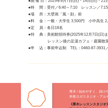
●開 催 日：2025年9月7日(日)・14日(日)
●時 間：受付／6:40～7:10 レッスン／7:15～
●場 所：大壁画「風・刻」前
●料 金：一般・大学生 3,500円 小中高生 2,5
●定 員：各日18名
●特 典：美術館招待券(2025年12月7日(
レッスン後の足湯カフェ・庭園散策
●申 込：事前申込制 TEL：0460-87-3931／mail
厚木 / 始めやすく、続け
本格ヨガスタジオ・アル
《厚木レッスンスタジオ