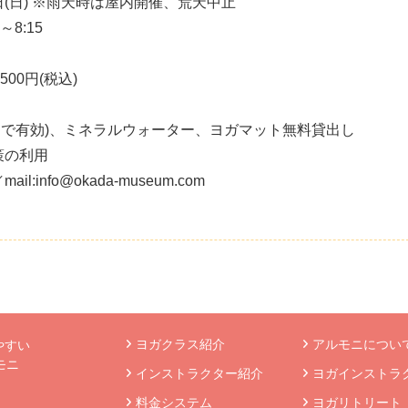
・21日(日) ※雨天時は屋内開催、荒天中止
8:15
00円(税込)
日)まで有効)、ミネラルウォーター、ヨガマット無料貸出し
の利用
:info@okada-museum.com
ヨガクラス紹介
アルモニについて
やすい
モニ
インストラクター紹介
ヨガインストラ
》
料金システム
ヨガリトリート