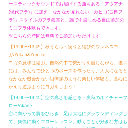
ースティックサウンドでお届けする曲もある「アウアナ
(現代フラ)」に加え、なかなか見れない「カヒコ(古典フ
ラ)」スタイルのフラ鑑賞と、誰でも楽しめる自由参加の
ミニフラ体験もできます。
※こちらの時間は無料でご参加いただけます
【13:00〜13:45】
秋うらら・実りと結びのワンネスヨ
ガ/
Yukari&Yumiko
ヨガの意味は結ぶ。自然の中で繋がりを感じながら、後半
には、みんなでひとつのポーズを作ったり、大人になると
なかなか機会がない組体操のような楽しい体験も。童心に
かえり遊ぶようにヨガをしよう！
【14:00〜14:45】
空の高さを感じる・爽秋のネイチャーフ
ロー/
Akane
空に向かって胸をひらき、足は大地にグラウンディングし
て、爽快に動くフローレッスン。動くことが好きな方はも