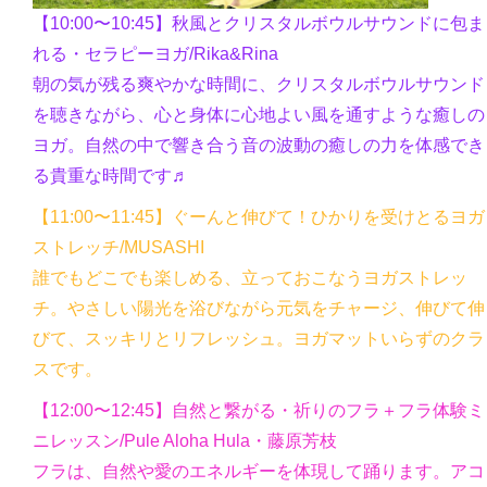
【10:00〜10:45】
秋風とクリスタルボウルサウンドに包ま
れる・セラピーヨガ/
Rika&Rina
朝の気が残る爽やかな時間に、クリスタルボウルサウンド
を聴きながら、心と身体に心地よい風を通すような癒しの
ヨガ。自然の中で響き合う音の波動の癒しの力を体感でき
る貴重な時間です♬
【11:00〜11:45】ぐーんと伸びて！ひかりを受けとるヨガ
ストレッチ/MUSASHI
誰でもどこでも楽しめる、立っておこなうヨガストレッ
チ。やさしい陽光を浴びながら元気をチャージ、伸びて伸
びて、スッキリとリフレッシュ。ヨガマットいらずのクラ
スです。
【12:00〜12:45】
自然と繋がる・祈りのフラ
＋フラ体験ミ
ニレッスン/
Pule Aloha Hula・藤原芳枝
フラは、自然や愛のエネルギーを体現して踊ります。アコ