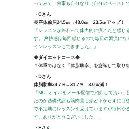
ってみて、何事も自分なり（自分のペース）
・Cさん
長座体前屈24.5㎝→48.0㎝ 23.5㎝アップ！
「レッスンが終わって体力的に疲れたと感じ
す。 爽快感は毎回感じるので毎日の習慣にな
インレッスンもできました。」
◆ダイエットコース◆
＊体重ではなく「体脂肪率」を意識して取り
・Dさん
体
脂肪率34.7％→31.7％ 3.0％減！
「MCTオイルをメール配信で紹介して貰い、
たのか基礎代謝も筋肉量も殆ど下がらずに目
で不定期にレッスンを受けていますが毎日や
す。ありがとうございました。」
・Eさん