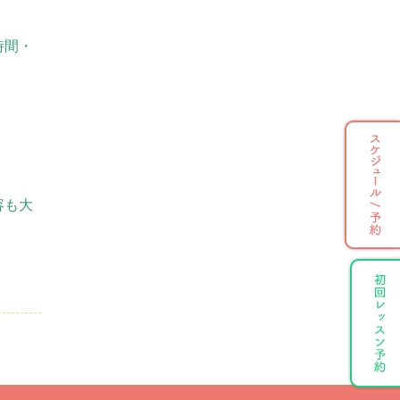
時間・
容も大