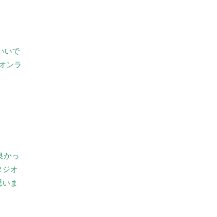
いいで
オンラ
良かっ
タジオ
思いま